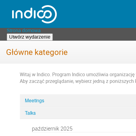
Strona domowa
Utwórz wydarzenie
Główne kategorie
Witaj w Indico. Program Indico umożliwia organizację
Aby zacząć przeglądanie, wybierz jedną z poniższych k
Meetings
Categories
Talks
in
Home
październik 2025